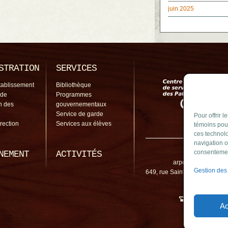
juin 2025
STRATION
SERVICES
tablissement
Bibliothèque
 de
Programmes
on des
gouvernementaux
Service de garde
Pour offrir 
irection
Services aux élèves
témoins pour
ces technolo
navigation o
École L'Arpè
consentement
NEMENT
ACTIVITÉS
arpege@cssp.gouv.
Gestion des
649, rue Saint-Joseph, Sainte
J3E 1W8
450 645-2
Ac