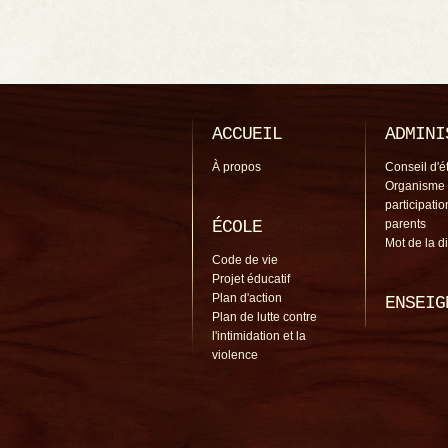
ACCUEIL
ADMINI
À propos
Conseil d'é
Organisme
participati
ÉCOLE
parents
Mot de la d
Code de vie
Projet éducatif
Plan d'action
ENSEIG
Plan de lutte contre
l'intimidation et la
violence