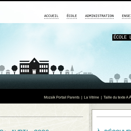
ACCUEIL
ÉCOLE
ADMINISTRATION
ENSE
ÉCOLE 
Mozaïk Portail Parents
|
La Vitrine
| Taille du texte
A