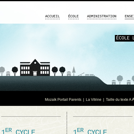
ACCUEIL
ÉCOLE
ADMINISTRATION
ENSE
ÉCOLE 
Mozaïk Portail Parents
|
La Vitrine
| Taille du texte
A
ER
ER
1
CYCLE
1
CYCLE