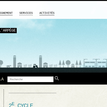
IGNEMENT
SERVICES
ACTIVITÉS
L'ARPÈGE
Recherche
A
A
E
2
CYCLE